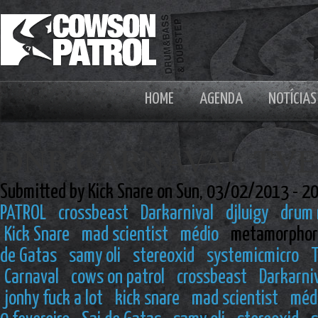
HOME
AGENDA
NOTÍCIAS
DNB CARNAVAL TVEDR
Submitted by Kick Snare on Sun, 03/02/2013 - 2
PATROL
crossbeast
Darkarnival
djluigy
drum 
Kick Snare
mad scientist
médio
metamorphor
de Gatas
samy oli
stereoxid
systemicmicro
T
Carnaval
cows on patrol
crossbeast
Darkarni
jonhy fuck a lot
kick snare
mad scientist
méd