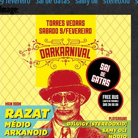
9 fevereiro
Sai de Gatas
samy oli
stereoxid
s
Image: