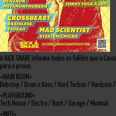
A KICK SNARE informa todos os foliões que o Carn
para o provar.
+MAIN ROOM+
Dubstep / Drum n Bass / Hard Techno / Hardcore /
+PLAYGROUND+
Tech House / Electro / Rock / Garage / Minimal
+INFO+