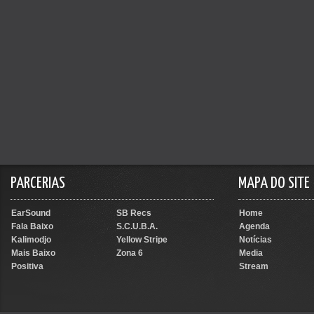
PARCERIAS
MAPA DO SITE
EarSound
SB Recs
Home
Fala Baixo
S.C.U.B.A.
Agenda
Kalimodjo
Yellow Stripe
Notícias
Mais Baixo
Zona 6
Media
Positiva
Stream