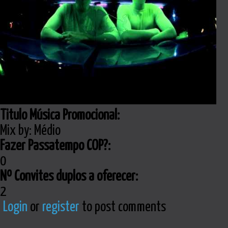
Titulo Música Promocional:
Mix by: Médio
Fazer Passatempo COP?:
0
Nº Convites duplos a oferecer:
2
Login
or
register
to post comments